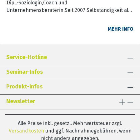
Dipl.-Soziologin,Coach und
Unternehmensberaterin.Seit 2007 Selbständigkeit als
Künstlerin und Beraterin, mit dem Schwerpunkt: Kita-
Management (Team-Tage und Leitungsfortbildungen)
MEHR INFO
Organisationsberatung und Begleitung von
individuellen Veränderungsprozessen
Service-Hotline
Seminar-Infos
Produkt-Infos
Newsletter
Alle Preise inkl. gesetzl. Mehrwertsteuer zzgl.
Versandkosten
und ggf. Nachnahmegebühren, wenn
nicht anders angegeben.